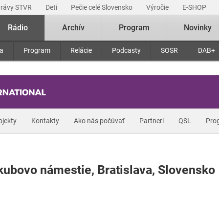
právy STVR
Deti
Pečie celé Slovensko
Výročie
E-SHOP
Rádio
Archív
Program
Novinky
ra
Program
Relácie
Podcasty
SOSR
DAB+
ojekty
Kontakty
Ako nás počúvať
Partneri
QSL
Pro
bovo námestie, Bratislava, Slovensko