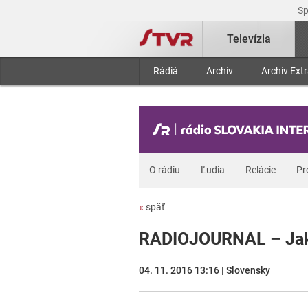
S
Televízia
Rádiá
Archív
Archív Ext
O rádiu
Ľudia
Relácie
Pr
«
späť
RADIOJOURNAL – Jaku
04. 11. 2016 13:16 | Slovensky