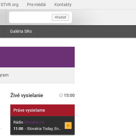
STVR.org
Pre médiá
Kontakty
Hľadať
Galéria SRo
gram
Živé vysielanie
15:00
Práve vysielame
Rádio
Slovakia Int.
11:00
-
Slovakia Today, English Language Current Affairs Programme from Slovak Radio