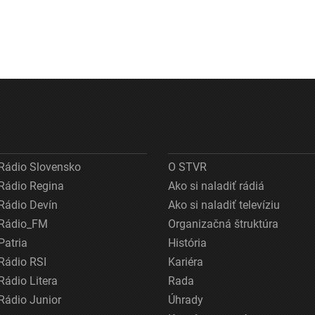
Rádio Slovensko
O STVR
Rádio Regina
Ako si naladiť rádiá
Rádio Devín
Ako si naladiť televíziu
Rádio_FM
Organizačná štruktúra
Patria
História
Rádio RSI
Kariéra
Rádio Litera
Rada
Rádio Junior
Úhrady