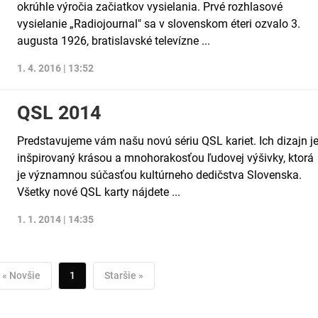
okrúhle výročia začiatkov vysielania. Prvé rozhlasové
vysielanie „Radiojournal" sa v slovenskom éteri ozvalo 3.
augusta 1926, bratislavské televízne ...
1. 4. 2016 | 13:52
QSL 2014
Predstavujeme vám našu novú sériu QSL kariet. Ich dizajn j
inšpirovaný krásou a mnohorakosťou ľudovej výšivky, ktorá
je významnou súčasťou kultúrneho dedičstva Slovenska.
Všetky nové QSL karty nájdete ...
1. 1. 2014 | 14:35
« Novšie
1
Staršie »