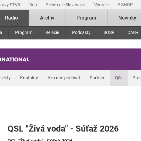
právy STVR
Deti
Pečie celé Slovensko
Výročie
E-SHOP
Rádio
Archív
Program
Novinky
ra
Program
Relácie
Podcasty
SOSR
DAB+
ojekty
Kontakty
Ako nás počúvať
Partneri
QSL
Pro
QSL "Živá voda" - Súťaž 2026