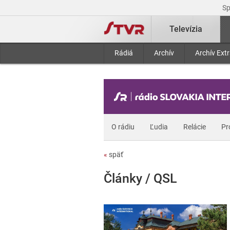
S
Televízia
Rádiá
Archív
Archív Ext
O rádiu
Ľudia
Relácie
Pr
«
späť
Články / QSL