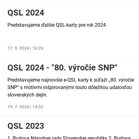
QSL 2024
Predstavujeme ďalšie QSL-karty pre rok 2024.
17. 9. 2024 | 16:20
QSL 2024 - "80. výročie SNP"
Predstavujeme najnovšie e-QSL karty k súťaži „80. výročie
SNP“ s motívmi inšpirovanými touto dôležitou udalosťou
slovenských dejín.
19. 7. 2024 | 14:52
QSL 2023
1. Budova Národnej rady Slovenskej republiky 2. Budova