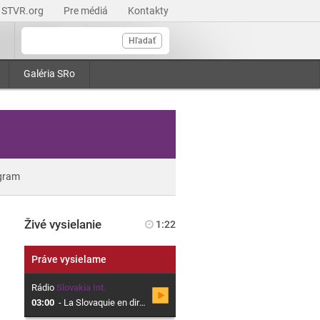
STVR.org
Pre médiá
Kontakty
Hľadať
Galéria SRo
gram
Živé vysielanie
1:22
Práve vysielame
Rádio
Slovakia Int.
03:00
-
La Slovaquie en direct, Magazine en français sur la Slovaquie