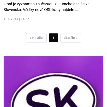
ktorá je významnou súčasťou kultúrneho dedičstva
Slovenska. Všetky nové QSL karty nájdete ...
1. 1. 2014 | 14:35
« Novšie
1
Staršie »