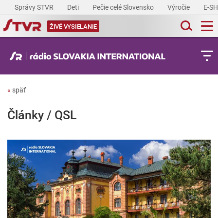
Správy STVR
Deti
Pečie celé Slovensko
Výročie
E-S
ŽIVÉ VYSIELANIE
«
späť
Články / QSL