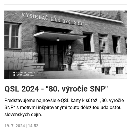
QSL 2024 - "80. výročie SNP"
Predstavujeme najnovšie e-QSL karty k súťaži „80. výročie
SNP“ s motívmi inšpirovanými touto dôležitou udalosťou
slovenských dejín.
19. 7. 2024 | 14:52