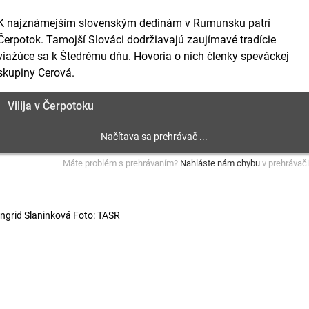
K najznámejším slovenským dedinám v Rumunsku patrí
Čerpotok. Tamojší Slováci dodržiavajú zaujímavé tradície
viažúce sa k Štedrému dňu. Hovoria o nich členky speváckej
skupiny Cerová.
Vilija v Čerpotoku
Máte problém s prehrávaním?
Nahláste nám chybu
v prehrávači
Ingrid Slaninková Foto: TASR