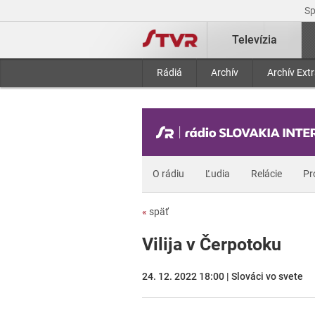
S
Televízia
Rádiá
Archív
Archív Ext
O rádiu
Ľudia
Relácie
Pr
«
späť
Vilija v Čerpotoku
24. 12. 2022 18:00 | Slováci vo svete