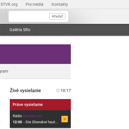
STVR.org
Pre médiá
Kontakty
Hľadať
Galéria SRo
gram
Živé vysielanie
10:17
Práve vysielame
Rádio
Slovakia Int.
12:00
-
Die Slowakei hautnah, Magazin über die Slowakei in deutscher Sprache