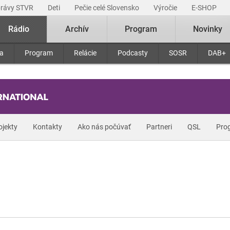
právy STVR
Deti
Pečie celé Slovensko
Výročie
E-SHOP
Rádio
Archív
Program
Novinky
ra
Program
Relácie
Podcasty
SOSR
DAB+
ojekty
Kontakty
Ako nás počúvať
Partneri
QSL
Pro