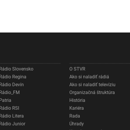
Rádio Slovensko
O STVR
Rádio Regina
Ako si naladiť rádiá
Rádio Devín
Ako si naladiť televíziu
Rádio_FM
Organizačná štruktúra
Patria
História
Rádio RSI
Kariéra
Rádio Litera
Rada
Rádio Junior
Úhrady