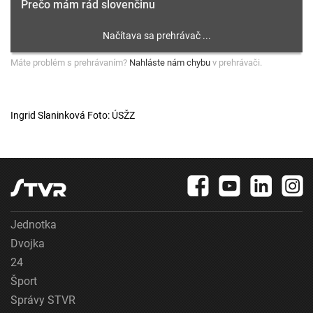
Prečo mám rád slovenčinu
Máte problém s prehrávaním?
Nahláste nám chybu
v prehrávači.
Ingrid Slaninková Foto: ÚSŽZ
Jednotka
Dvojka
24
Šport
Správy STVR