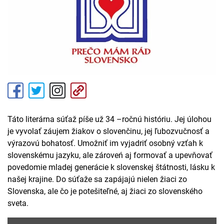
Táto literárna súťaž píše už 34 –ročnú históriu. Jej úlohou
je vyvolať záujem žiakov o slovenčinu, jej ľubozvučnosť a
výrazovú bohatosť. Umožniť im vyjadriť osobný vzťah k
slovenskému jazyku, ale zároveń aj formovať a upevňovať
povedomie mladej generácie k slovenskej štátnosti, lásku k
našej krajine. Do súťaže sa zapájajú nielen žiaci zo
Slovenska, ale čo je potešiteľné, aj žiaci zo slovenského
sveta.