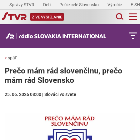
Správy STVR
Deti
Pečie celé Slovensko
Výročie
E-S
ŽIVÉ VYSIELANIE
«
späť
Prečo mám rád slovenčinu, prečo
mám rád Slovensko
25. 06. 2026 08:00 | Slováci vo svete