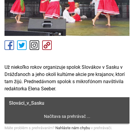
Už niekoľko rokov organizuje spolok Slovákov v Sasku v
Drážďanoch a jeho okolí kultúrne akcie pre krajanov, ktorí
tam žijú. Prednedávnom spolok s mikrofónom navštívila
redaktorka Elena Seeber.
Slováci_v_Sasku
Máte problém s prehrávaním?
Nahláste nám chybu
v prehrávači.