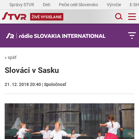
Správy STVR
Deti
Pečie celé Slovensko
Výročie
E-S
ŽIVÉ VYSIELANIE
«
späť
Slováci v Sasku
21. 12. 2018 20:40 | Spoločnosť