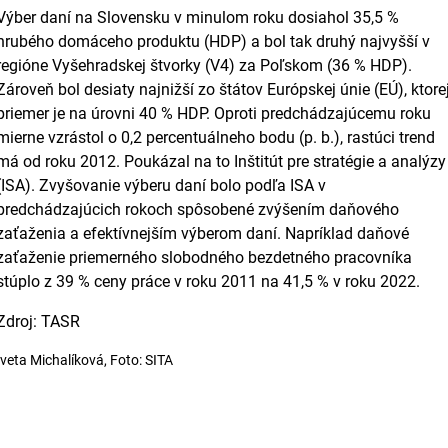
Výber daní na Slovensku v minulom roku dosiahol 35,5 %
hrubého domáceho produktu (HDP) a bol tak druhý najvyšší v
regióne Vyšehradskej štvorky (V4) za Poľskom (36 % HDP).
Zároveň bol desiaty najnižší zo štátov Európskej únie (EÚ), ktore
priemer je na úrovni 40 % HDP. Oproti predchádzajúcemu roku
mierne vzrástol o 0,2 percentuálneho bodu (p. b.), rastúci trend
má od roku 2012. Poukázal na to Inštitút pre stratégie a analýzy
(ISA). Zvyšovanie výberu daní bolo podľa ISA v
predchádzajúcich rokoch spôsobené zvýšením daňového
zaťaženia a efektívnejším výberom daní. Napríklad daňové
zaťaženie priemerného slobodného bezdetného pracovníka
stúplo z 39 % ceny práce v roku 2011 na 41,5 % v roku 2022.
Zdroj: TASR
Iveta Michalíková, Foto: SITA