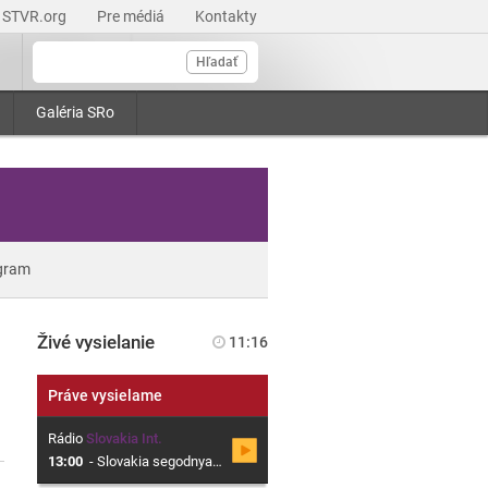
STVR.org
Pre médiá
Kontakty
Hľadať
Galéria SRo
gram
Živé vysielanie
11:16
Práve vysielame
Rádio
Slovakia Int.
13:00
-
Slovakia segodnya, Magazin o Slovensku v ruskom jazyku