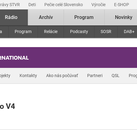
právy STVR
Deti
Pečie celé Slovensko
Výročie
E-SHOP
Rádio
Archív
Program
Novinky
ra
Program
Relácie
Podcasty
SOSR
DAB+
ojekty
Kontakty
Ako nás počúvať
Partneri
QSL
Pro
vo V4