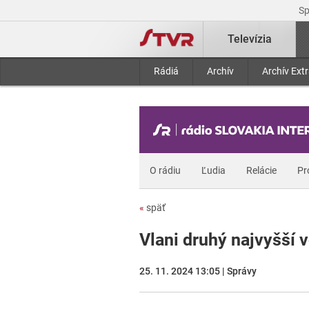
S
Televízia
Rádiá
Archív
Archív Ext
O rádiu
Ľudia
Relácie
Pr
«
späť
Vlani druhý najvyšší 
25. 11. 2024 13:05 | Správy