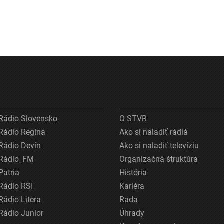
Rádio Slovensko
O STVR
Rádio Regina
Ako si naladiť rádiá
Rádio Devín
Ako si naladiť televíziu
Rádio_FM
Organizačná štruktúra
Patria
História
Rádio RSI
Kariéra
Rádio Litera
Rada
Rádio Junior
Úhrady