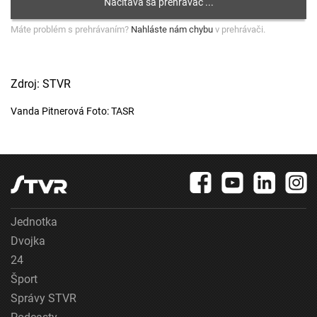
Máte problém s prehrávaním?
Nahláste nám chybu
v prehrávači.
Zdroj: STVR
Vanda Pitnerová Foto: TASR
Jednotka
Dvojka
24
Šport
Správy STVR