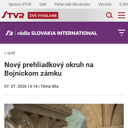
Správy STVR
Deti
Pečie celé Slovensko
Výročie
E-S
ŽIVÉ VYSIELANIE
«
späť
Nový prehliadkový okruh na
Bojnickom zámku
07. 07. 2026 13:16 | Téma dňa