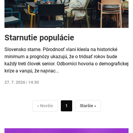
Starnutie populácie
Slovensko starne. Pôrodnosť vlani klesla na historické
minimum a prognózy ukazujú, že o tridsať rokov bude
každý tretí človek senior. Odborníci hovoria o demografickej
kríze a varujú, že najviac...
27. 7. 2026 | 14:30
« Novšie
1
Staršie »