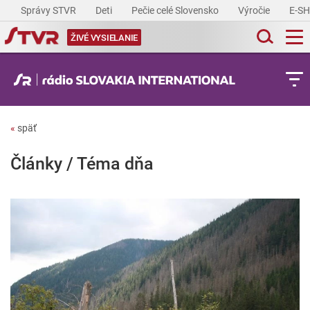
Správy STVR
Deti
Pečie celé Slovensko
Výročie
E-S
ŽIVÉ VYSIELANIE
«
späť
Články / Téma dňa